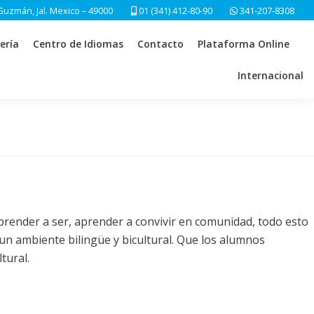
Guzmán, Jal. Mexico – 49000
01 (341) 412-80-90
341-207-8308
ería
Centro de Idiomas
Contacto
Plataforma Online
Internacional
 aprender a ser, aprender a convivir en comunidad, todo esto
 un ambiente bilingüe y bicultural. Que los alumnos
tural.