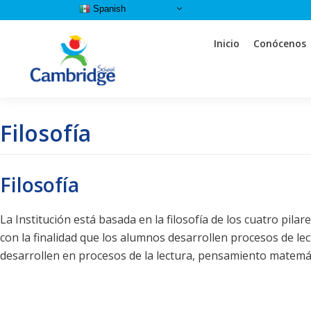
Spanish
Saltar
Inicio
Conócenos
al
contenido
Filosofía
al
ar
Filosofía
ia
ia
La Institución está basada en la filosofía de los cuatro pil
ia
con la finalidad que los alumnos desarrollen procesos de le
desarrollen en procesos de la lectura, pensamiento matemátic