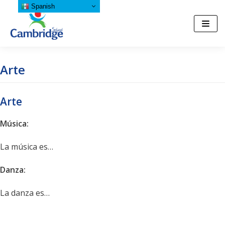
Spanish
Saltar
al
contenido
Arte
Arte
Música:
La música es…
Danza:
La danza es…