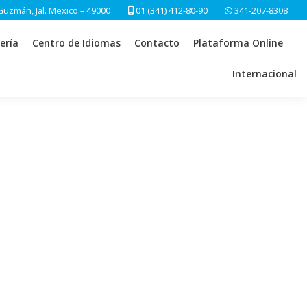
Guzmán, Jal. Mexico – 49000
01 (341) 412-80-90
341-207-8308
ería
Centro de Idiomas
Contacto
Plataforma Online
Internacional