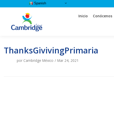
Spanish
Saltar
Inicio
Conócenos
al
contenido
ThanksGivivingPrimaria
al
ar
por
Cambridge México
Mar 24, 2021
ia
ia
ia