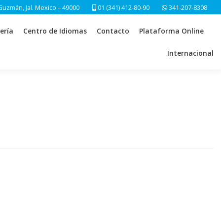
Guzmán, Jal. Mexico – 49000
01 (341) 412-80-90
341-207-8308
ería
Centro de Idiomas
Contacto
Plataforma Online
Internacional