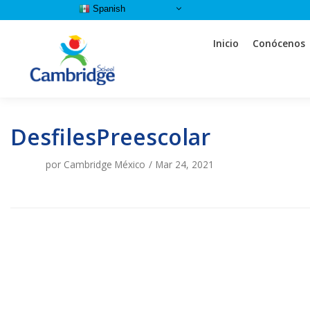
Spanish
Saltar
Inicio
Conócenos
al
contenido
DesfilesPreescolar
al
ar
por
Cambridge México
Mar 24, 2021
ia
ia
ia