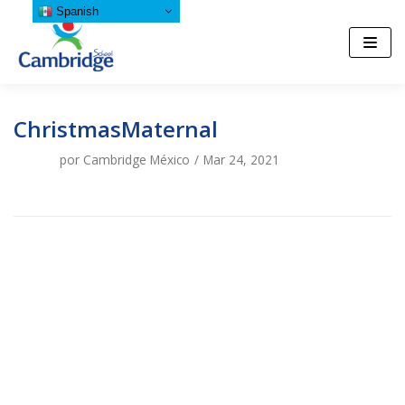
Spanish
Saltar
al
contenido
ChristmasMaternal
por
Cambridge México
Mar 24, 2021