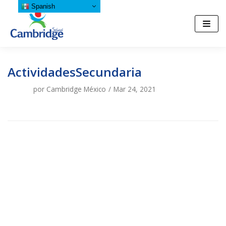
Spanish
Saltar
al
contenido
ActividadesSecundaria
por
Cambridge México
Mar 24, 2021