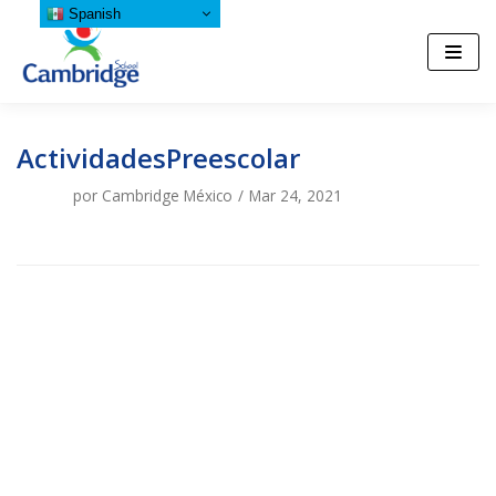
Spanish
Saltar
al
contenido
ActividadesPreescolar
por
Cambridge México
Mar 24, 2021